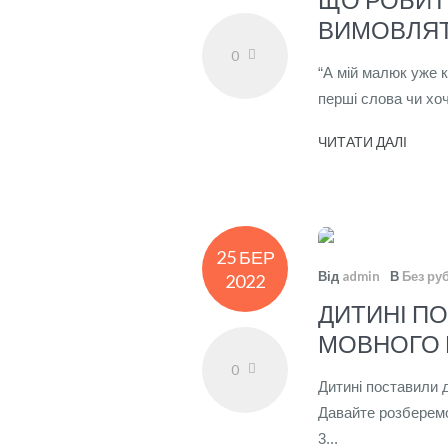
ВИМОВЛЯТ
0
“А мій малюк уже 
перші слова чи хоч
ЧИТАТИ ДАЛІ
25 БЕР
Від
admin
В
Без ру
2022
ДИТИНІ ПО
МОВНОГО 
0
Дитині поставили д
Давайте розберемо
3...