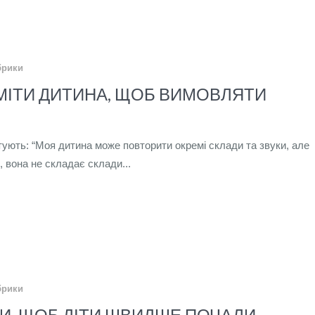
брики
МІТИ ДИТИНА, ЩОБ ВИМОВЛЯТИ
тують: “Моя дитина може повторити окремі склади та звуки, але
, вона не складає склади...
брики
И, ЩОБ ДІТИ ШВИДШЕ ПОЧАЛИ