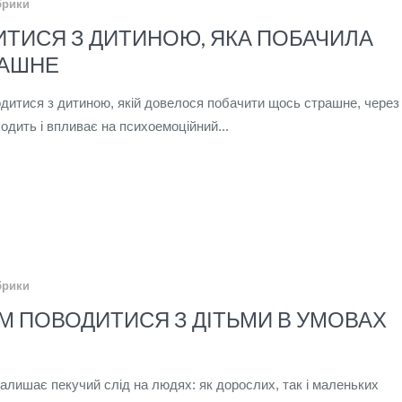
брики
ИТИСЯ З ДИТИНОЮ, ЯКА ПОБАЧИЛА
РАШНЕ
дитися з дитиною, якій довелося побачити щось страшне, через
ходить і впливає на психоемоційний...
брики
М ПОВОДИТИСЯ З ДІТЬМИ В УМОВАХ
залишає пекучий слід на людях: як дорослих, так і маленьких