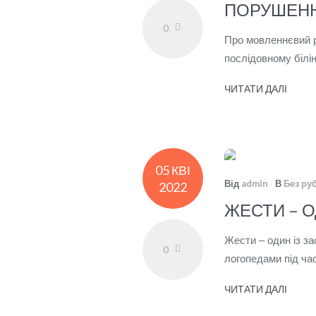
ПОРУШЕНН
0
Про мовленнєвий ро
послідовному білін
ЧИТАТИ ДАЛІ
05 КВІ
Від
admin
В
Без ру
2022
ЖЕСТИ – О
Жести – один із за
0
логопедами під час
ЧИТАТИ ДАЛІ