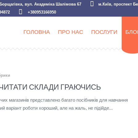
 Борщагівка, вул. Академіка Шалімова 67
м.Київ, проспект Б
94872
+380953166950
ГОЛОВНА
ПРО НАС
ПОСЛУГИ
БЛО
брики
ЧИТАТИ СКЛАДИ ГРАЮЧИСЬ
чих магазинів представлено багато посібників для навчання
ий варіант роботи хороший, але на жаль, не підійде...