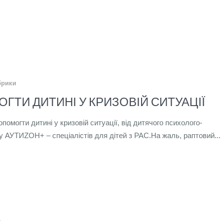
брики
ГТИ ДИТИНІ У КРИЗОВІЙ СИТУАЦІЇ
опомогти дитині у кризовій ситуації, від дитячого психолого-
у АУТИZОН+ – спеціалістів для дітей з РАС.На жаль, раптовий...