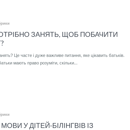
брики
ПОТРІБНО ЗАНЯТЬ, ЩОБ ПОБАЧИТИ
?
анять? Це часте і дуже важливе питання, яке цікавить батьків.
тьки мають право розуміти, скільки...
брики
МОВИ У ДІТЕЙ-БІЛІНГВІВ ІЗ