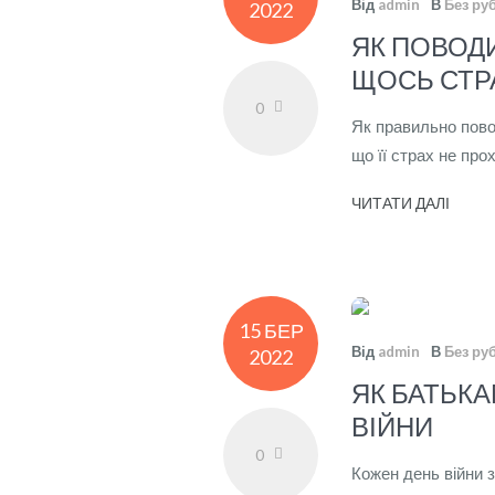
Від
admin
В
Без ру
2022
ЯК ПОВОД
ЩОСЬ СТ
0
Як правильно пово
що її страх не про
ЧИТАТИ ДАЛІ
15 БЕР
Від
admin
В
Без ру
2022
ЯК БАТЬКА
ВІЙНИ
0
Кожен день війни 