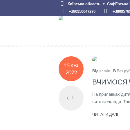
Київська область, с. Софіївська
+380950047270
+3809578
15 КВІ
Від
admin
В
Без ру
2022
ВЧИМОСЯ 
На прилавках дитя
0
читати склади. Так
ЧИТАТИ ДАЛІ