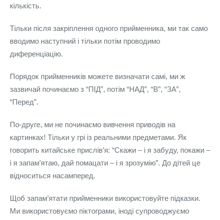
кількість.
Тільки після закріплення одного прийменника, ми так само
вводимо наступний і тільки потім проводимо
диференціацію.
Порядок прийменників можете визначати самі, ми ж
зазвичай починаємо з “ПІД”, потім “НАД”, “В”, “ЗА”,
“Перед”.
По-друге, ми не починаємо вивчення приводів на
картинках! Тільки у грі із реальними предметами. Як
говорить китайське прислів’я: “Скажи – і я забуду, покажи –
і я запам’ятаю, дай помацати – і я зрозумію”. До дітей це
відноситься насамперед.
Щоб запам’ятати прийменники використовуйте підказки.
Ми використовуємо піктограми, іноді супроводжуємо