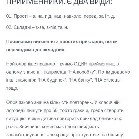
ПРИЙМЕННИКИ. Є ДВА ВИДИ:
Прості – в, на, під, над, навколо, перед, за і т. д.
Складні – з-за, з-під та ін.
Починаємо вивчення з простих прикладів, потім
переходимо до складних.
Найголовніше правило – вчимо ОДИН прийменник, в
одному значенні, наприклад “НА коробку”. Потім додаємо
інші значення: “НА будинок”, “НА банку”, “НА стілець”
тощо.
Обов’язково значна кількість повторень. У класичній
логопедії пишуть про 60: тобто граючи, треба створити
ситуацію, в якій дитина повторить приклад близько 60
разів. Звичайно, кожен має свою швидкість
запам’ятовування, але краще орієнтуватися на більшу