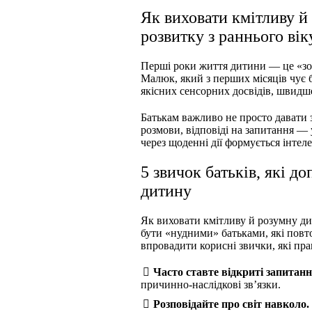
Як виховати кмітливу й
розвитку з раннього вік
Перші роки життя дитини — це «зо
Малюк, який з перших місяців чує 
якісних сенсорних досвідів, швидш
Батькам важливо не просто давати зн
розмови, відповіді на запитання —
через щоденні дії формується інтеле
5 звичок батьків, які д
дитину
Як виховати кмітливу й розумну д
бути «нудними» батьками, які повт
впровадити корисні звички, які пр
Часто ставте відкриті запитанн
причинно-наслідкові зв’язки.
Розповідайте про світ навколо.