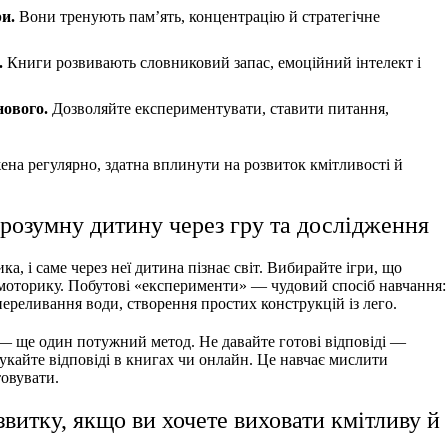
ри.
Вони тренують пам’ять, концентрацію й стратегічне
.
Книги розвивають словниковий запас, емоційний інтелект і
нового.
Дозволяйте експериментувати, ставити питання,
ена регулярно, здатна вплинути на розвиток кмітливості й
 розумну дитину через гру та дослідження
а, і саме через неї дитина пізнає світ. Вибирайте ігри, що
у моторику. Побутові «експерименти» — чудовий спосіб навчання:
ереливання води, створення простих конструкцій із лего.
— ще один потужний метод. Не давайте готові відповіді —
шукайте відповіді в книгах чи онлайн. Це навчає мислити
товувати.
звитку, якщо ви хочете виховати кмітливу й