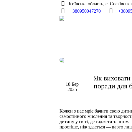
Київська область, с. Софіївськ
+380950047270
+3809
Як виховати
18 Бер
поради для б
2025
Кожен з нас мріє бачити свою дити
самостійного мислення та творчості
дитину у світі, де гаджети та втом
простіше, ніж здається — варто ли