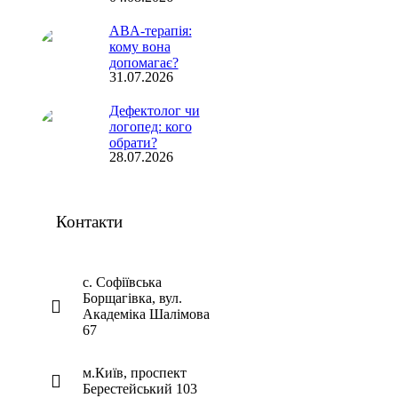
ABA-терапія:
кому вона
допомагає?
31.07.2026
Дефектолог чи
логопед: кого
обрати?
28.07.2026
Контакти
с. Софіївська
Борщагівка, вул.
Академіка Шалімова
67
м.Київ, проспект
Берестейський 103