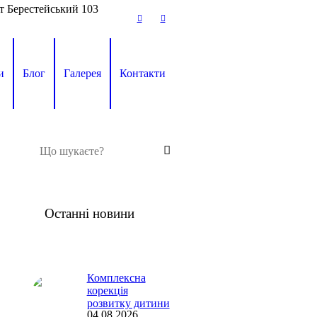
т Берестейський 103
и
Блог
Галерея
Контакти
Останні новини
Комплексна
корекція
розвитку дитини
04.08.2026