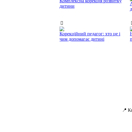
Комплексна корекція розвитку
дитини
Корекційний педагог: хто це і
чим допомагає дитині
п
📍 К