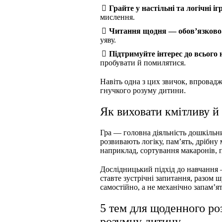
Грайте у настільні та логічні іг
мислення.
Читання щодня — обов’язково
уяву.
Підтримуйте інтерес до всього 
пробувати й помилятися.
Навіть одна з цих звичок, впровадж
гнучкого розуму дитини.
Як виховати кмітливу й
Гра — головна діяльність дошкільник
розвивають логіку, пам’ять, дрібн
наприклад, сортування макаронів, п
Дослідницький підхід до навчання 
ставте зустрічні запитання, разом 
самостійно, а не механічно запам’я
5 тем для щоденного ро
розумну дитину