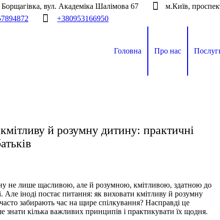
а Борщагівка, вул. Академіка Шалімова 67
м.Київ, проспек
57894872
+380953166950
Головна
Про нас
Послуг
 кмітливу й розумну дитину: практичні
атьків
ну не лише щасливою, але й розумною, кмітливою, здатною до
. Але іноді постає питання: як виховати кмітливу й розумну
а часто забирають час на щире спілкування? Насправді це
ше знати кілька важливих принципів і практикувати їх щодня.