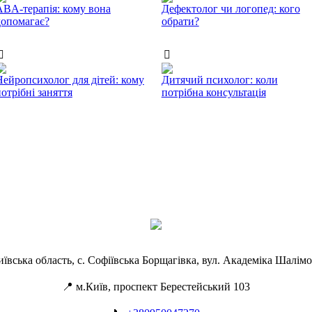
ABA-терапія: кому вона
Дефектолог чи логопед: кого
допомагає?
обрати?
Нейропсихолог для дітей: кому
Дитячий психолог: коли
отрібні заняття
потрібна консультація
иївська область, с. Софіївська Борщагівка, вул. Академіка Шалімо
📍 м.Київ, проспект Берестейський 103