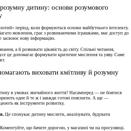
 розумну дитину: основи розумового
у
лотий» період, коли формуються основи майбутнього інтелекту.
багато мовлення, грає з розвиваючими іграшками, має доступ до
е засвоює нову інформацію.
ання, а й розвивати цікавість до світу. Спільні читання,
 усе це допомагає формувати критичне мислення та уяву. Саме
кт.
опомагають виховати кмітливу й розумну
итину в умовах звичайного життя? Насамперед — не боятися
орюють одне й те ж і завжди готові пояснити. А ще —
ацюють як інструменти розвитку.
я.
Це спонукає дитину мислити, аналізувати, будувати
Коментуйте, що бачите дорогою, у магазині чи на прогулянці.