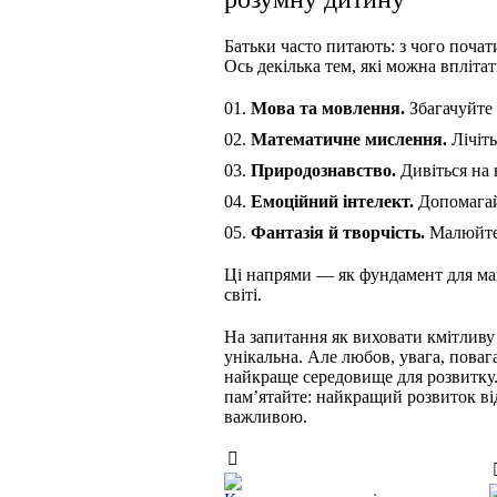
Батьки часто питають: з чого почат
Ось декілька тем, які можна впліт
Мова та мовлення.
Збагачуйте 
Математичне мислення.
Лічіть
Природознавство.
Дивіться на 
Емоційний інтелект.
Допомагайт
Фантазія й творчість.
Малюйте, 
Ці напрями — як фундамент для май
світі.
На запитання як виховати кмітливу
унікальна. Але любов, увага, повага
найкраще середовище для розвитку.
пам’ятайте: найкращий розвиток від
важливою.