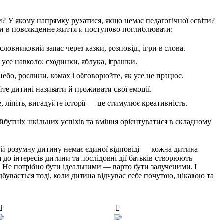
и? У якому напрямку рухатися, якщо немає педагогічної освіти?
ати в повсякденне життя й поступово поглиблювати:
словниковий запас через казки, розповіді, ігри в слова.
 усе навколо: сходинки, яблука, іграшки.
небо, рослини, комах і обговорюйте, як усе це працює.
е дитині називати й проживати свої емоції.
ліпіть, вигадуйте історії — це стимулює креативність.
бутніх шкільних успіхів та вміння орієнтуватися в складному
 й розумну дитину немає єдиної відповіді — кожна дитина
 до інтересів дитини та послідовні дії батьків створюють
 Не потрібно бути ідеальними — варто бути залученими. І
бувається тоді, коли дитина відчуває себе почутою, цікавою та