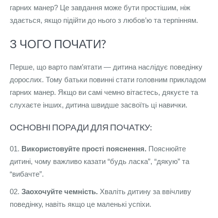
гарних манер? Це завдання може бути простішим, ніж
здається, якщо підійти до нього з любов’ю та терпінням.
З ЧОГО ПОЧАТИ?
Перше, що варто пам’ятати — дитина наслідує поведінку
дорослих. Тому батьки повинні стати головним прикладом
гарних манер. Якщо ви самі чемно вітаєтесь, дякуєте та
слухаєте інших, дитина швидше засвоїть ці навички.
ОСНОВНІ ПОРАДИ ДЛЯ ПОЧАТКУ:
Використовуйте прості пояснення.
Пояснюйте
дитині, чому важливо казати “будь ласка”, “дякую” та
“вибачте”.
Заохочуйте чемність.
Хваліть дитину за ввічливу
поведінку, навіть якщо це маленькі успіхи.