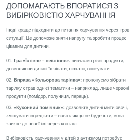
ДОПОМАГАЮТЬ ВПОРАТИСЯ З
ВИБІРКОВІСТЮ ХАРЧУВАННЯ
Іноді краще підходити до питання харчування через ігрові
ситуації. Це допоможе зняти напругу та зробити процес
цікавим для дитини.
Гра «Їстівне – неїстівне»:
вивчаємо різні продукти,
дозволяючи дитині їх чіпати, нюхати, описувати.
Вправа «Кольорова тарілка»:
пропонуємо зібрати
тарілку страв однієї тематики – наприклад, лише червоні
продукти (помідор, полуниця, перець).
«Кухонний помічник»:
дозвольте дитині мити овочі,
змішувати інгредієнти – навіть якщо не буде їсти, вона
звикне до нової їжі через контакт.
Вибірковість харчування у дітей з аутизмом потребує