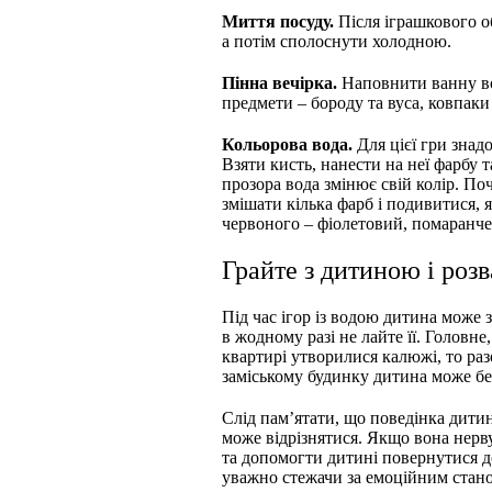
Миття посуду.
Після іграшкового о
а потім сполоснути холодною.
Пінна вечірка.
Наповнити ванну вод
предмети – бороду та вуса, ковпаки
Кольорова вода.
Для цієї гри знадо
Взяти кисть, нанести на неї фарбу т
прозора вода змінює свій колір. П
змішати кілька фарб і подивитися, я
червоного – фіолетовий, помаранче
Грайте з дитиною і роз
Під час ігор із водою дитина може з
в жодному разі не лайте її. Головне
квартирі утворилися калюжі, то раз
заміському будинку дитина може бе
Слід пам’ятати, що поведінка дитини,
може відрізнятися. Якщо вона нерву
та допомогти дитині повернутися до
уважно стежачи за емоційним стан