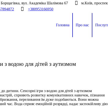
а Борщагівка, вул. Академіка Шалімова 67
м.Київ, проспек
57894872
+380953166950
Головна
Про нас
Послуг
и з водою для дітей з аутизмом
 до дитини. Сенсорні ігри з водою для дітей з аутизмом
астрій, сприяють розвитку комунікативних навичок, пізнання
, бризкання, переливання їм дуже подобаються. Вони можна
нший час. Вода сприяє емоційній розрядці, надає заспокійливу дію