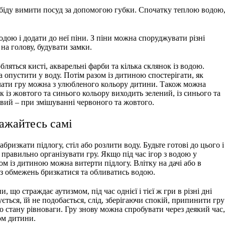
біду вимити посуд за допомогою губки. Спочатку теплою водою
ою і додати до неї піни. З піни можна споруджувати різні
 на голову, будувати замки.
бляться кисті, акварельні фарби та кілька склянок із водою.
а опустити у воду. Потім разом із дитиною спостерігати, як
очати гру можна з улюбленого кольору дитини. Також можна
к із жовтого та синього кольору виходить зелений, із синього та
вий – при змішуванні червоного та жовтого.
важайтесь самі
абризкати підлогу, стіл або розлити воду. Будьте готові до цього і
, правильно організувати гру. Якщо під час ігор з водою у
ом із дитиною можна витерти підлогу. Влітку на дачі або в
з обмежень бризкатися та обливатись водою.
 що страждає аутизмом, під час однієї і тієї ж гри в різні дні
ється, їй не подобається, слід, зберігаючи спокій, припинити гру
 стану рівноваги. Гру знову можна спробувати через деякий час,
ом дитини.