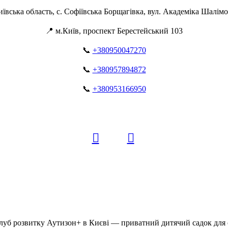
иївська область, с. Софіївська Борщагівка, вул. Академіка Шалімо
📍 м.Київ, проспект Берестейський 103
📞
+380950047270
📞
+380957894872
📞
+380953166950
уб розвитку Аутизон+ в Києві — приватний дитячий садок для о