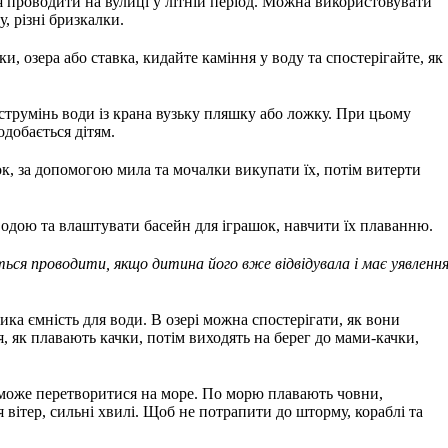
 проводити на вулиці у літній період. Можна використовувати
, різні бризкалки.
и, озера або ставка, кидайте каміння у воду та спостерігайте, як
струмінь води із крана вузьку пляшку або ложку. При цьому
добається дітям.
к, за допомогою мила та мочалки викупати їх, потім витерти
одою та влаштувати басейн для іграшок, навчити їх плаванню.
ться проводити, якщо дитина його вже відвідувала і має уявленн
ика ємність для води. В озері можна спостерігати, як вони
 як плавають качки, потім виходять на берег до мами-качки,
 може перетворитися на море. По морю плавають човни,
 вітер, сильні хвилі. Щоб не потрапити до шторму, кораблі та