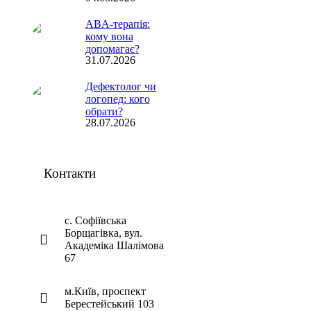
ABA-терапія:
кому вона
допомагає?
31.07.2026
Дефектолог чи
логопед: кого
обрати?
28.07.2026
Контакти
с. Софіївська
Борщагівка, вул.
Академіка Шалімова
67
м.Київ, проспект
Берестейський 103