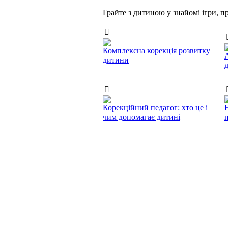
Грайте з дитиною у знайомі ігри, 
Комплексна корекція розвитку
дитини
Корекційний педагог: хто це і
чим допомагає дитині
п