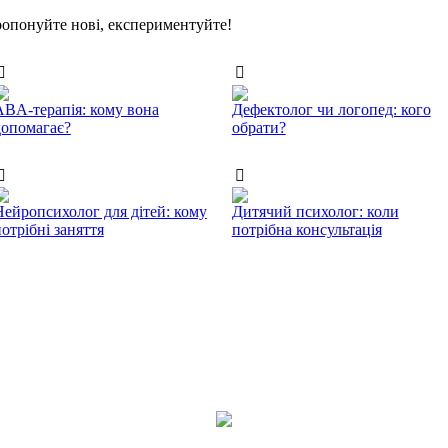
пропонуйте нові, експериментуйте!
ABA-терапія: кому вона
Дефектолог чи логопед: кого
допомагає?
обрати?
Нейропсихолог для дітей: кому
Дитячий психолог: коли
отрібні заняття
потрібна консультація