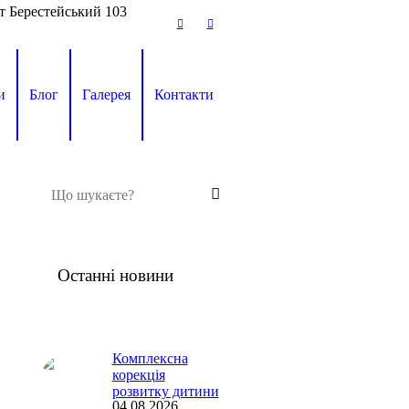
т Берестейський 103
и
Блог
Галерея
Контакти
Останні новини
Комплексна
корекція
розвитку дитини
04.08.2026