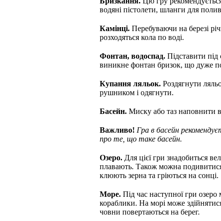
Бризкання.
Цю гру рекомендується
водяні пістолети, шланги для поливу
Камінці.
Перебуваючи на березі річк
розходяться кола по воді.
Фонтан, водоспад.
Підставити під 
виникне фонтан бризок, що дуже по
Купання ляльок.
Роздягнути ляльо
рушником і одягнути.
Басейн.
Миску або таз наповнити в
Важливо!
Гра в басейн рекомендує
про те, що таке басейн.
Озеро.
Для цієї гри знадобиться вел
плавають. Також можна подивитися,
клюють зерна та гріються на сонці.
Море.
Під час наступної гри озеро
кораблики. На морі може здійнятися
човни повертаються на берег.