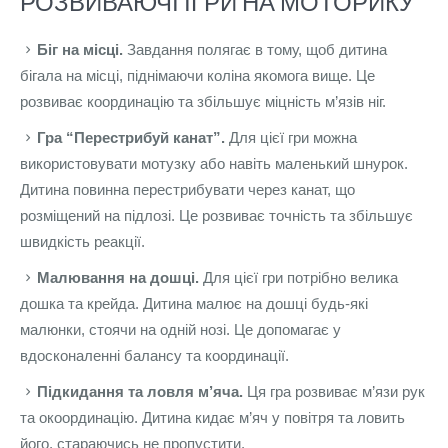
РОЗВИВАЮЧІ ІГРИ НА МОТОРИКУ
Біг на місці.
Завдання полягає в тому, щоб дитина
бігала на місці, піднімаючи коліна якомога вище. Це
розвиває координацію та збільшує міцність м’язів ніг.
Гра “Перестрибуй канат”.
Для цієї гри можна
використовувати мотузку або навіть маленький шнурок.
Дитина повинна перестрибувати через канат, що
розміщений на підлозі. Це розвиває точність та збільшує
швидкість реакції.
Малювання на дошці.
Для цієї гри потрібно велика
дошка та крейда. Дитина малює на дошці будь-які
малюнки, стоячи на одній нозі. Це допомагає у
вдосконаленні балансу та координації.
Підкидання та ловля м’яча.
Ця гра розвиває м’язи рук
та окоординацію. Дитина кидає м’яч у повітря та ловить
його, стараючись не пропустити.