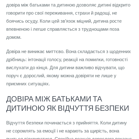
довіра між батьками та дитиною дозволяє дитині відкрито
говорити про свої переживання, страхи й радощі, не
боячись осуду. Коли цей зв’язок міцний, дитина росте
впевненою і легше справляється з труднощами поза
домом.
Довіра не виникає миттєво. Вона складається з щоденних
дрібниць: інтонації голосу, реакції на помилки, готовності
вислухати до кінця. Для дитини важливо відчувати, що
поруч є дорослий, якому можна довіряти не лише у
приємних ситуаціях.
ДОВІРА МІЖ БАТЬКАМИ ТА
ДИТИНОЮ ЯК ВІДЧУТТЯ БЕЗПЕКИ
Відчуття безпеки починається з прийняття. Коли дитину
не соромлять за емоції і не карають за щирість, вона
вчиться відкриватися. Спокійна реакція дорослого показує