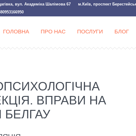
щагівка, вул. Академіка Шалімова 67
м.Київ, проспект Берестейсь
380953166950
ГОЛОВНА
ПРО НАС
ПОСЛУГИ
БЛОГ
ОПСИХОЛОГІЧНА
КЦІЯ. ВПРАВИ НА
 БЕЛГАУ