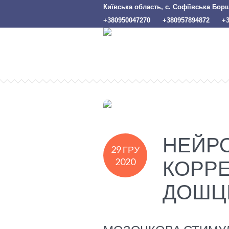
Київська область, с. Софіївська Бор
+380950047270
+380957894872
+
НЕЙР
29 ГРУ
2020
КОРРЕ
ДОШЦІ