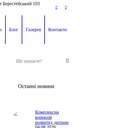
т Берестейський 103
и
Блог
Галерея
Контакти
Останні новини
Комплексна
корекція
розвитку дитини
04.08.2026