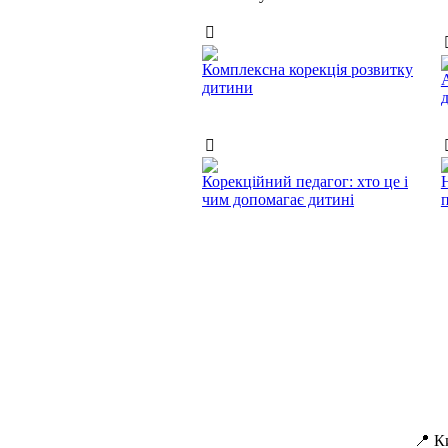
Комплексна корекція розвитку
дитини
Корекційний педагог: хто це і
чим допомагає дитині
п
📍 К