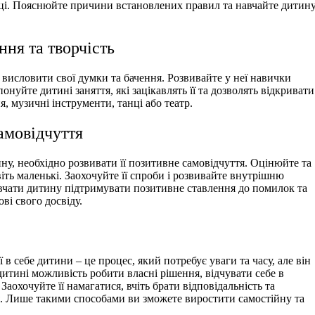
і. Пояснюйте причини встановлених правил та навчайте дитин
ня та творчість
є висловити свої думки та бачення. Розвивайте у неї навички
нуйте дитині заняття, які зацікавлять її та дозволять відкривати
, музичні інструменти, танці або театр.
амовідчуття
ну, необхідно розвивати її позитивне самовідчуття. Оцінюйте та
іть маленькі. Заохочуйте її спроби і розвивайте внутрішню
вчати дитину підтримувати позитивне ставлення до помилок та
ві свого досвіду.
в себе дитини – це процес, який потребує уваги та часу, але він
итині можливість робити власні рішення, відчувати себе в
 Заохочуйте її намагатися, вчіть брати відповідальність та
я. Лише такими способами ви зможете виростити самостійну та