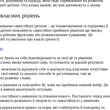
ги, розуміння та підходу, який буде спрямований на розвиток
ашої дитини. Ось кілька кроків, які вам допоможуть у цьому.
власних рішень
овання самостійної дитини – це пошановування та підтримка її
 дитині можливість самостійно приймати рішення ще змалку.
ма різними фруктами або розвивальними іграшками. Це
бі та уявлення про власні цінності.
он
:
у брати на себе відповідальність за свої дії та рішення.
і вона зможе виконати сама, та похваліть за вдалий результат.
 можливість відчувати себе в контролі над власними почуттями
и свої емоції та шукати способи їх регулювання, такі як
ні розмови з вами.
 рішення та пояснюйте їй, чому ви прийняли певний вибір. Це
а вміння аналізувати ситуацію.
 постійного навчання та пізнання нового. Постановте перед нею
оможуть розвивати її творчість та самостійність у рішеннях.
одержуватися правил та норм, які стабілізують її поведінку та