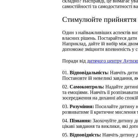
складно? Насправді, це вимагає ува
самостійності та самодостатності в
Стимулюйте прийняття 
Один з найважливіших аспектів вих
власних рішень. Постарайтеся дати
Наприклад, дайте їй вибір між дво
допоможе зміцнити впевненість у со
Поради від
дитячого центру Аутиз
Відповідальність:
Навчіть дитин
Постановте їй невеликі завдання, як
Самоконтроль:
Надайте дитині
та емоціями. Навчіть її розпізнават
зосередження на диханні або спокій
Розуміння:
Посилайте дитину на
розвиватиме її критичне мислення т
Пізнання:
Заохочуйте дитину до
цікаві завдання та виклики, які доп
Відповідність:
Навчіть дитину д