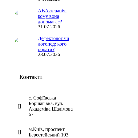
ABA-терапія:
кому вона
допомагає?
31.07.2026
Дефектолог чи
логопед: кого
обрати?
28.07.2026
Контакти
с. Софіївська
Борщагівка, вул.
Академіка Шалімова
67
м.Київ, проспект
Берестейський 103