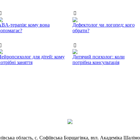
ABA-терапія: кому вона
Дефектолог чи логопед: кого
допомагає?
обрати?
Нейропсихолог для дітей: кому
Дитячий психолог: коли
отрібні заняття
потрібна консультація
иївська область, с. Софіївська Борщагівка, вул. Академіка Шалімо