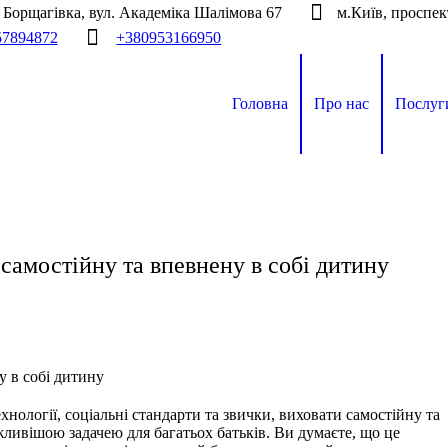
а Борщагівка, вул. Академіка Шалімова 67
м.Київ, проспек
57894872
+380953166950
Головна
Про нас
Послуг
самостійну та впевнену в собі дитину
у в собі дитину
хнології, соціальні стандарти та звички, виховати самостійну та
жливішою задачею для багатьох батьків. Ви думаєте, що це