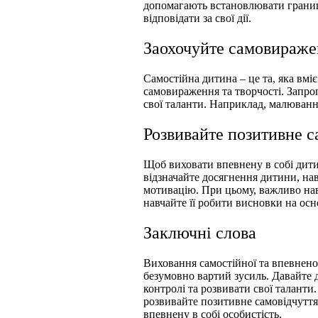
допомагають встановлювати границ
відповідати за свої дії.
Заохочуйте самовиражен
Самостійна дитина – це та, яка вмі
самовираження та творчості. Запропо
свої таланти. Наприклад, малювання
Розвивайте позитивне с
Щоб виховати впевнену в собі дити
відзначайте досягнення дитини, нав
мотивацію. При цьому, важливо на
навчайте її робити висновки на осно
Заключні слова
Виховання самостійної та впевненої 
безумовно вартий зусиль. Давайте д
контролі та розвивати свої таланти.
розвивайте позитивне самовідчутт
впевнену в собі особистість.