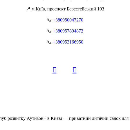
📍 м.Київ, проспект Берестейський 103
📞
+380950047270
📞
+380957894872
📞
+380953166950
уб розвитку Аутизон+ в Києві — приватний дитячий садок для о