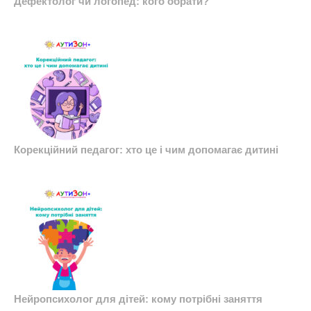
Дефектолог чи логопед: кого обрати?
Корекційний педагог: хто це і чим допомагає дитині
Нейропсихолог для дітей: кому потрібні заняття