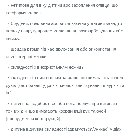
нетипове для віку дитини або захоплення олівця, що
несформувалося.
брудний, повільний або викликаючий у дитини занадто
велику напругу процес малювання, розфарбовування або
письма
швидка втома під час друкування або використання
комп’ютерної мишки
складності з використанням ножиць
складності з виконанням завдань, що вимагають точних
рухів (застібання гудзиків, кнопок, зав’язування шнурків та
ін.)
дитині не подобається або вона нервує при виконанні
точних дій, що вимагають координації рук та очей
(спорудження конструкцій)
дитина відчуває складності (дратується/уникає) у діях