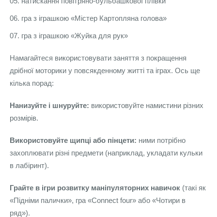
натискання повітряно-бульбашкової плівки
гра з іграшкою «Містер Картопляна голова»
гра з іграшкою «Жуйка для рук»
Намагайтеся використовувати заняття з покращення
дрібної моторики у повсякденному житті та іграх. Ось ще
кілька порад:
Нанизуйте і шнуруйте:
використовуйте намистини різних
розмірів.
Використовуйте щипці або пінцети:
ними потрібно
захоплювати різні предмети (наприклад, укладати кульки
в лабіринт).
Грайте в ігри розвитку маніпуляторних навичок
(такі як
«Підніми палички», гра «Connect four» або «Чотири в
ряд»).