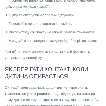
Пропонуйте вибір: дві опції замість наказу “
Чистимо
зуби зараз чи після казки?
“.
Підкріплюйте успіхи словами підтримки.
Пояснюйте правила коротко і спокійно.
Використовуйте “паузу на спокій” замість тайм-аутів.
Нагадуйте про завдання заздалегідь, без різких вимог.
Такі дії не тільки знижують конфлікти, а й формують
усвідомлену поведінку.
ЯК ЗБЕРІГАТИ КОНТАКТ, КОЛИ
ДИТИНА ОПИРАЄТЬСЯ
Ситуації, коли здається, що дитину не переконати,
трапляються у всіх родинах. Іноді відповідь на питання
чому дитина не слухає криється в тому, що вона потребує
уваги або підказки, як впоратися з почуттями. У такі