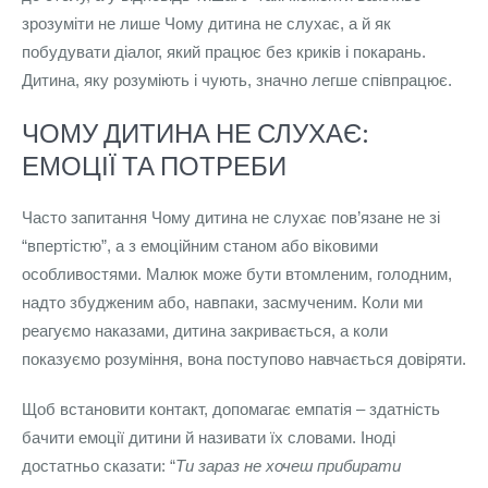
зрозуміти не лише Чому дитина не слухає, а й як
побудувати діалог, який працює без криків і покарань.
Дитина, яку розуміють і чують, значно легше співпрацює.
ЧОМУ ДИТИНА НЕ СЛУХАЄ:
ЕМОЦІЇ ТА ПОТРЕБИ
Часто запитання Чому дитина не слухає пов’язане не зі
“впертістю”, а з емоційним станом або віковими
особливостями. Малюк може бути втомленим, голодним,
надто збудженим або, навпаки, засмученим. Коли ми
реагуємо наказами, дитина закривається, а коли
показуємо розуміння, вона поступово навчається довіряти.
Щоб встановити контакт, допомагає емпатія – здатність
бачити емоції дитини й називати їх словами. Іноді
достатньо сказати: “
Ти зараз не хочеш прибирати