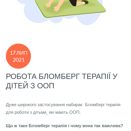
17 ЛИП
2021
РОБОТА БЛОМБЕРГ ТЕРАПІЇ У
ДІТЕЙ З ООП
Дуже широкого застосування набирає Бломберг терапія
для роботи з дітьми¸ які мають ООП.
Що ж таке Бломберг терапія і чому вона так важлива?