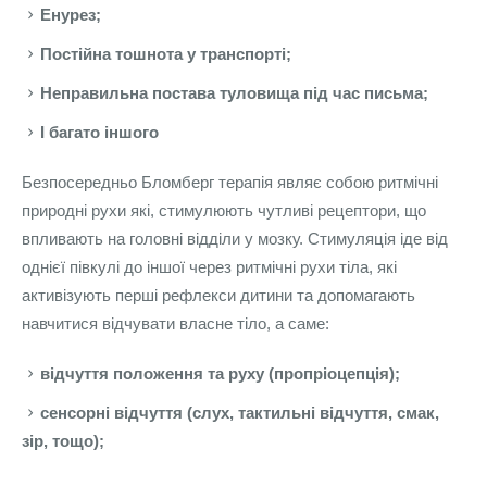
Енурез;
Постійна тошнота у транспорті;
Неправильна постава туловища під час письма;
І багато іншого
Безпосередньо Бломберг терапія являє собою ритмічні
природні рухи які, стимулюють чутливі рецептори, що
впливають на головні відділи у мозку. Стимуляція іде від
однієї півкулі до іншої через ритмічні рухи тіла, які
активізують перші рефлекси дитини та допомагають
навчитися відчувати власне тіло, а саме:
відчуття положення та руху (пропріоцепція);
сенсорні відчуття (слух, тактильні відчуття, смак,
зір, тощо);