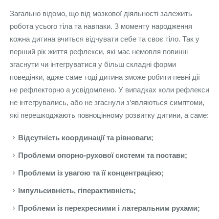
Загально відомо, що від мозкової діяльності залежить
робота усього тіла та навпаки. З моменту народження
кожна дитина вчиться відчувати себе та своє тіло. Так у
перший рік життя рефлекси, які має немовля повинні
згаснути чи інтегруватися у більш складні форми
поведінки, адже саме тоді дитина зможе робити певні дії
не рефлекторно а усвідомлено. У випадках коли рефлекси
не інтегрувались, або не згаснули з’являються симптоми,
які перешкоджають повноцінному розвитку дитини, а саме:
Відсутність координації та рівноваги;
Проблеми опорно-рухової системи та постави;
Проблеми із увагою та її концентрацією;
Імпульсивність, гіперактивність;
Проблеми із перехресними і латеральним рухами;