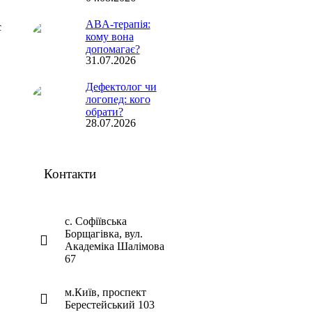
ABA-терапія:
є
кому вона
допомагає?
31.07.2026
Дефектолог чи
логопед: кого
обрати?
28.07.2026
Контакти
с. Софіївська
Борщагівка, вул.
Академіка Шалімова
67
м.Київ, проспект
Берестейський 103