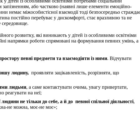
ак у дітей із особливими освітніми потребами соціальний
м запізненням, або частково (наявні лише елементи емоційно-
ини немає міжособистісної взаємодії тоді безпосередньо стражда
итина постійно перебуває у дискомфорті, стає вразливою та не
е середовище.
йного розвитку, які виникають у дітей із особливими освітніми
йні напрямки роботи спрямовані на формування певних умінь, а
ростору певні предмети та взаємодіяти із ними
. Відчувати
іншу людину,
проявляти зацікавленість, розрізняти, що
чими людьми
, а саме контактувати очима, увагу привертати,
о реагувати на неї;
юдини не тільки до себе, а й до певної спільної діяльності
,
на-не можна, моє-не моє»;