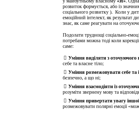
у майбутньому власному
«Я»
. Одн
розвиток формується, або із значни
соціального розвитку ). Коли у дит
емоційний інтелект, як результат д
знає, як саме реагувати на оточуюч
Подолати труднощі соціально-емоці
потребами можна тоді коли корекці
саме:
Уміння виділяти з оточуючого п
себе та власне тіло;
Уміння розмежовувати себе та 
безпечно, а що ні;
Уміння взаємодіяти із оточую
розуміти звернену мову та відповідн
Уміння привертати увагу іншої л
розмежовувати полярні емоції «мож