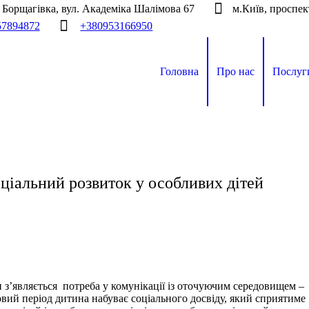
а Борщагівка, вул. Академіка Шалімова 67
м.Київ, проспек
57894872
+380953166950
Головна
Про нас
Послуг
ціальний розвиток у особливих дітей
 з’являється потреба у комунікації із оточуючим середовищем –
ковий період дитина набуває соціального досвіду, який сприятиме