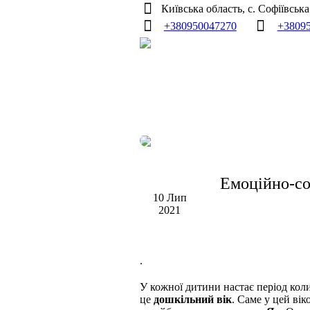
Київська область, с. Софіївськ
+380950047270
+3809
Емоційно-со
10 Лип
2021
.
У кожної дитини настає період коли
це
дошкільний вік
. Саме у цей ві