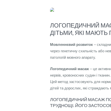
ЛОГОПЕДИЧНИЙ МАС
ДІТЬМИ, ЯКІ МАЮТ
Мовленнєвий розвиток
– складний
через генетичну схильність або нев
патологій мовного апарату.
Логопедичний масаж
– це активни
нервів, кровоносних судин і тканин.
Цей метод застосовують для нормал
дітей та дорослих, які страждают
ЛОГОПЕДИЧНИЙ МАСАЖ ПОТ
ТРУДНОЩІ. ЙОГО ЗАСТОСО