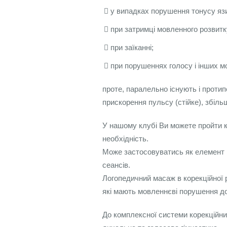
у випадках порушення тонусу язик
при затримці мовленного розвитку
при заїканні;
при порушеннях голосу і інших 
проте, паралельно існують і протипо
прискорення пульсу (стійке), збільш
У нашому клубі Ви можете пройти к
необхідність.
Може застосовуватись як елемент п
сеансів.
Логопедичний масаж в корекційної р
які мають мовленнєві порушення до
До комплексної системи корекційни