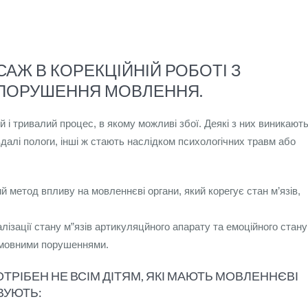
АЖ В КОРЕКЦІЙНІЙ РОБОТІ З
Ь ПОРУШЕННЯ МОВЛЕННЯ.
 і тривалий процес, в якому можливі збої. Деякі з них виникают
далі пологи, інші ж стають наслідком психологічних травм або
й метод впливу на мовленнєві органи, який корегує стан м’язів,
ізації стану м”язів артикуляцйного апарату та емоційного стану
ь мовними порушеннями.
РІБЕН НЕ ВСІМ ДІТЯМ, ЯКІ МАЮТЬ МОВЛЕННЄВІ
ВУЮТЬ: