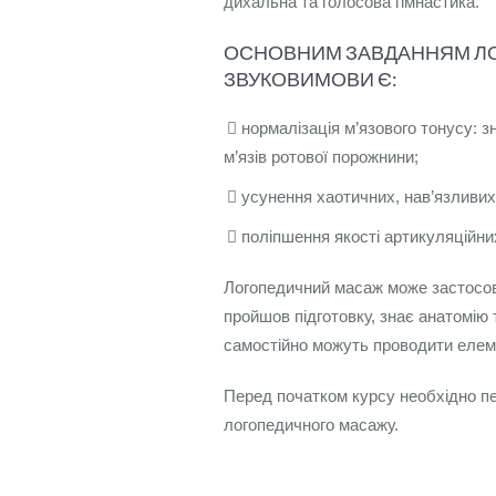
дихальна та голосова гімнастика.
ОСНОВНИМ ЗАВДАННЯМ ЛО
ЗВУКОВИМОВИ Є:
нормалізація м’язового тонусу: 
м’язів ротової порожнини;
усунення хаотичних, нав’язливих 
поліпшення якості артикуляційних
Логопедичний масаж може застосову
пройшов підготовку, знає анатомію 
самостійно можуть проводити елем
Перед початком курсу необхідно пе
логопедичного масажу.