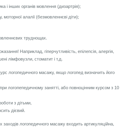
а і інших органів мовлення (дизартрія);
, моторної алалії (безмовленнєві діти);
мовленнєвих труднощах.
казання! Наприклад, гіперчутливість, епілепсія, алергія,
ені лімфовузли, стоматит і т.д.
урс логопедичного масажу, якщо логопед визначить його
ри логопепедичному занятті, або повноцінним курсом з 10
оботи з дітьми,
сить дієвий.
х заходів логопедичного масажу входить артикуляційна,