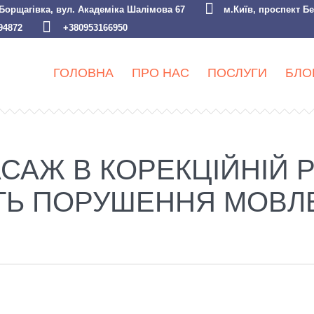
 Борщагівка, вул. Академіка Шалімова 67
м.Київ, проспект Б
94872
+380953166950
ГОЛОВНА
ПРО НАС
ПОСЛУГИ
БЛО
Ж В КОРЕКЦІЙНІЙ РО
Ь ПОРУШЕННЯ МОВЛ