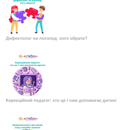
Дефектолог чи логопед: кого обрати?
Корекційний педагог: хто це і чим допомагає дитині