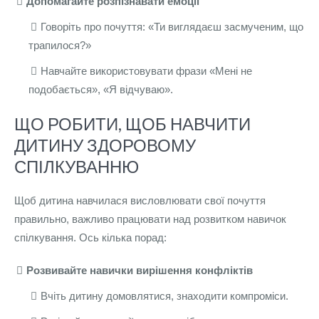
Допомагайте розпізнавати емоції
Говоріть про почуття: «Ти виглядаєш засмученим, що
трапилося?»
Навчайте використовувати фрази «Мені не
подобається», «Я відчуваю».
ЩО РОБИТИ, ЩОБ НАВЧИТИ
ДИТИНУ ЗДОРОВОМУ
СПІЛКУВАННЮ
Щоб дитина навчилася висловлювати свої почуття
правильно, важливо працювати над розвитком навичок
спілкування. Ось кілька порад:
Розвивайте навички вирішення конфліктів
Вчіть дитину домовлятися, знаходити компроміси.