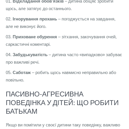
Відкладання обов’язків
– дитина обіцяє зробити
щось, але затягує до останнього.
Ігнорування прохань
– погоджується на завдання,
але не виконує його.
Приховане обурення
– зітхання, закочування очей,
саркастичні коментарі.
Забудькуватість
– дитина часто «випадково» забуває
про важливі речі.
Саботаж
– робить щось навмисно неправильно або
повільно.
ПАСИВНО-АГРЕСИВНА
ПОВЕДІНКА У ДІТЕЙ: ЩО РОБИТИ
БАТЬКАМ
Якщо ви помітили у своєї дитини таку поведінку, важливо