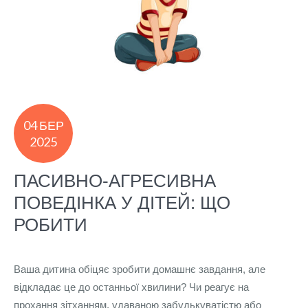
04 БЕР
2025
ПАСИВНО-АГРЕСИВНА
ПОВЕДІНКА У ДІТЕЙ: ЩО
РОБИТИ
Ваша дитина обіцяє зробити домашнє завдання, але
відкладає це до останньої хвилини? Чи реагує на
прохання зітханням, удаваною забудькуватістю або