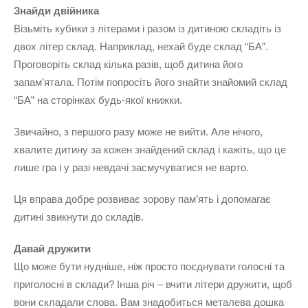
Знайди двійника
Візьміть кубики з літерами і разом із дитиною складіть із
двох літер склад. Наприклад, нехай буде склад “БА”.
Проговоріть склад кілька разів, щоб дитина його
запам’ятала. Потім попросіть його знайти знайомий склад
“БА” на сторінках будь-якої книжки.
Звичайно, з першого разу може не вийти. Але нічого,
хвалите дитину за кожен знайдений склад і кажіть, що це
лише гра і у разі невдачі засмучуватися не варто.
Ця вправа добре розвиває зорову пам’ять і допомагає
дитині звикнути до складів.
Давай дружити
Що може бути нудніше, ніж просто поєднувати голосні та
приголосні в склади? Інша річ – вчити літери дружити, щоб
вони складали слова. Вам знадобиться металева дошка