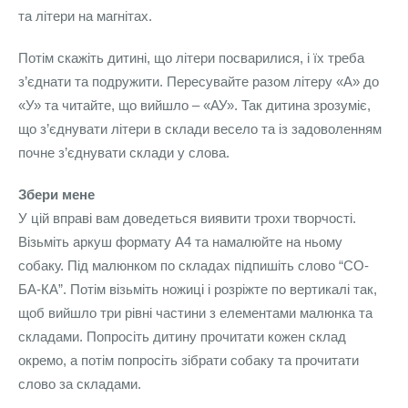
та літери на магнітах.
Потім скажіть дитині, що літери посварилися, і їх треба
з’єднати та подружити. Пересувайте разом літеру «А» до
«У» та читайте, що вийшло – «АУ». Так дитина зрозуміє,
що з’єднувати літери в склади весело та із задоволенням
почне з’єднувати склади у слова.
Збери мене
У цій вправі вам доведеться виявити трохи творчості.
Візьміть аркуш формату А4 та намалюйте на ньому
собаку. Під малюнком по складах підпишіть слово “СО-
БА-КА”. Потім візьміть ножиці і розріжте по вертикалі так,
щоб вийшло три рівні частини з елементами малюнка та
складами. Попросіть дитину прочитати кожен склад
окремо, а потім попросіть зібрати собаку та прочитати
слово за складами.