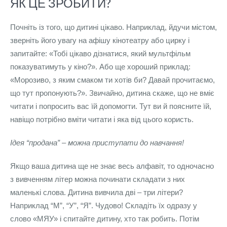
ЯК ЦЕ ЗРОБИТИ?
Почніть із того, що дитині цікаво. Наприклад, йдучи містом,
зверніть його увагу на афішу кінотеатру або цирку і
запитайте: «Тобі цікаво дізнатися, який мультфільм
показуватимуть у кіно?». Або ще хороший приклад:
«Морозиво, з яким смаком ти хотів би? Давай прочитаємо,
що тут пропонують?». Звичайно, дитина скаже, що не вміє
читати і попросить вас їй допомогти. Тут ви й поясните їй,
навіщо потрібно вміти читати і яка від цього користь.
Ідея “продана” – можна приступати до навчання!
Якщо ваша дитина ще не знає весь алфавіт, то одночасно
з вивченням літер можна починати складати з них
маленькі слова. Дитина вивчила дві – три літери?
Наприклад “М”, “У”, “Я”. Чудово! Складіть їх одразу у
слово «МЯУ» і спитайте дитину, хто так робить. Потім