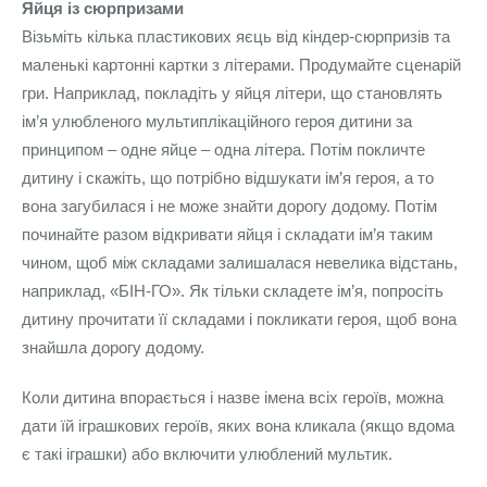
Яйця із сюрпризами
Візьміть кілька пластикових яєць від кіндер-сюрпризів та
маленькі картонні картки з літерами. Продумайте сценарій
гри. Наприклад, покладіть у яйця літери, що становлять
ім’я улюбленого мультиплікаційного героя дитини за
принципом – одне яйце – одна літера. Потім покличте
дитину і скажіть, що потрібно відшукати ім’я героя, а то
вона загубилася і не може знайти дорогу додому. Потім
починайте разом відкривати яйця і складати ім’я таким
чином, щоб між складами залишалася невелика відстань,
наприклад, «БІН-ГО». Як тільки складете ім’я, попросіть
дитину прочитати її складами і покликати героя, щоб вона
знайшла дорогу додому.
Коли дитина впорається і назве імена всіх героїв, можна
дати їй іграшкових героїв, яких вона кликала (якщо вдома
є такі іграшки) або включити улюблений мультик.